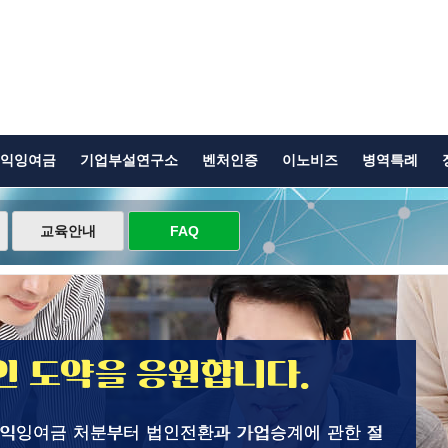
익잉여금
기업부설연구소
벤처인증
이노비즈
병역특례
교육안내
FAQ
 도약을 응원합니다.
이익잉여금 처분부터 법인전환과 가업승계에 관한 절