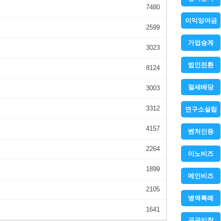
7480
이익잉여금
2599
가업승계
3023
법인전환
8124
절세배당
3003
3312
연구소설립
4157
벤처인증
2264
이노비즈
1899
메인비즈
2105
병역특례
1641
공공입찰