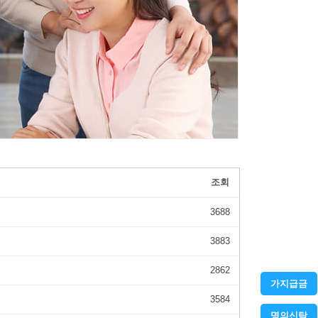
조회
3688
3883
2862
가지급금
3584
명의신탁