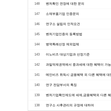
148
벤처확인 연장에 대한 문의
147
소재부품기업 인증문의
146
연구소 설립의 인적요건
145
벤처기업인증의 등록방법
144
병역특례선정 제외업체
143
이노비즈 대상기업과 선정기준
142
과밀억제권역에서 중과세에 대한 혜택이 가능
141
메인비즈 취득시 금융혜택 외 다른 혜택에 대
140
연구 전담부서의 특징
139
벤처기업확인제도에 세제,금융혜택외 다른 혜
138
연구소 사후관리의 규정에 대하여