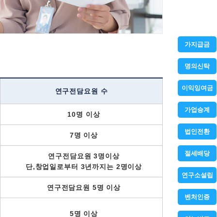
가지급금
명의신탁
이익잉여금
연구전담요원 수
가업승계
10명 이상
법인전환
7명 이상
절세배당
연구전담요원 3명이상
단,창업일로부터 3년까지는 2명이상
연구소설립
연구전담요원 5명 이상
벤처인증
5명 이상