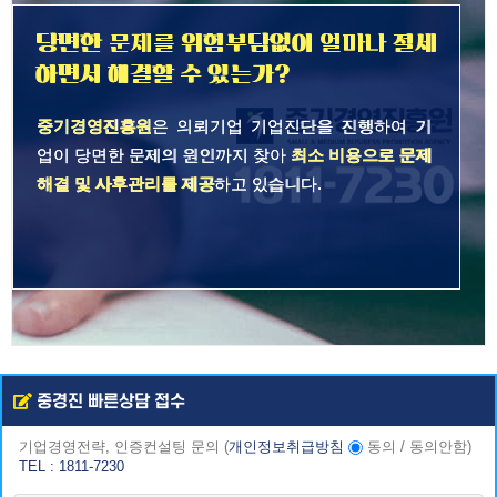
당면한 문제를 위험부담없이 얼마나 절세
하면서 해결할 수 있는가?
중기경영진흥원
은 의뢰기업 기업진단을 진행하여 기
업이 당면한 문제의 원인까지 찾아
최소 비용으로 문제
해결 및 사후관리를 제공
하고 있습니다.
중경진 빠른상담 접수
기업경영전략, 인증컨설팅 문의
(
개인정보취급방침
동의
/
동의안함
)
TEL : 1811-7230