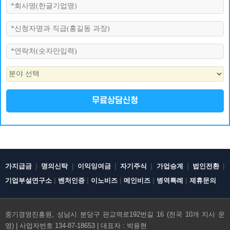
무료상담신청
|
|
|
|
|
|
가지급금
명의신탁
이익잉여금
자기주식
가업승계
법인전환
|
|
|
|
|
기업부설연구소
벤처인증
이노비즈
메인비즈
병역특례
제휴문의
중기경영진흥원, 성남시 분당구 판교역로192번길 16 (전국 10개 지사 운
영) | 사업자번호 134-87-18653 | 대표자 : 박용현