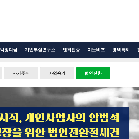
익잉여금
기업부설연구소
벤처인증
이노비즈
병역특례
자기주식
가업승계
법인전환
 시작, 개인사업자의 합법적
성장을 위한 법인전환절세컨