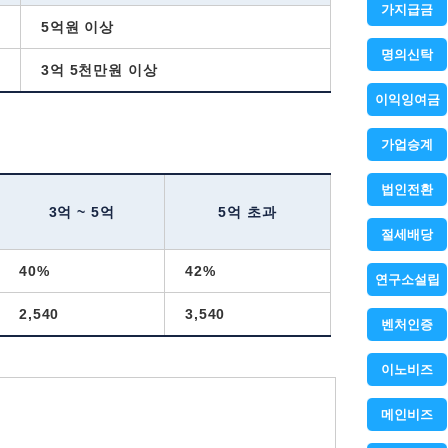
가지급금
5억원 이상
명의신탁
3억 5천만원 이상
이익잉여금
가업승계
법인전환
3억 ~ 5억
5억 초과
절세배당
40%
42%
연구소설립
2,540
3,540
벤처인증
이노비즈
메인비즈