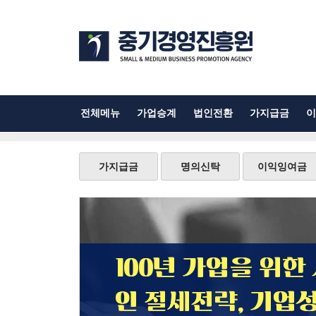
전체메뉴
가업승계
법인전환
가지급금
이
가지급금
명의신탁
이익잉여금
100년 가업을 위한
인 절세전략, 기업