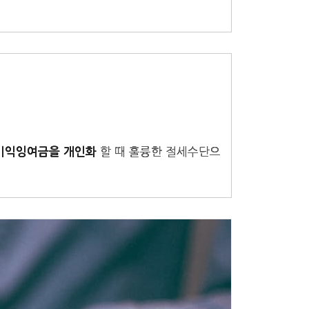
할 때 훌륭한 절세수단으
이익잉여금을 개인화