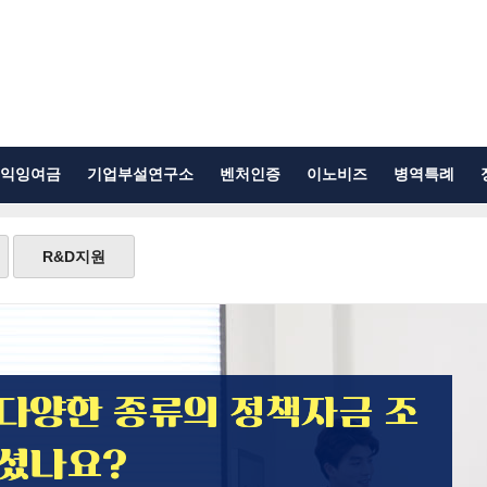
익잉여금
기업부설연구소
벤처인증
이노비즈
병역특례
R&D지원
 다양한 종류의 정책자금 조
보셨나요?