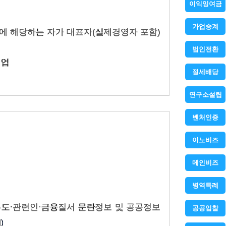
이익잉여금
가업승계
정에 해당하는 자가 대표자(실제경영자 포함)
법인전환
기업
절세배당
연구소설립
벤처인증
이노비즈
메인비즈
병역특례
부도·관련인·금융질서 문란정보 및 공공정보
공공입찰
)