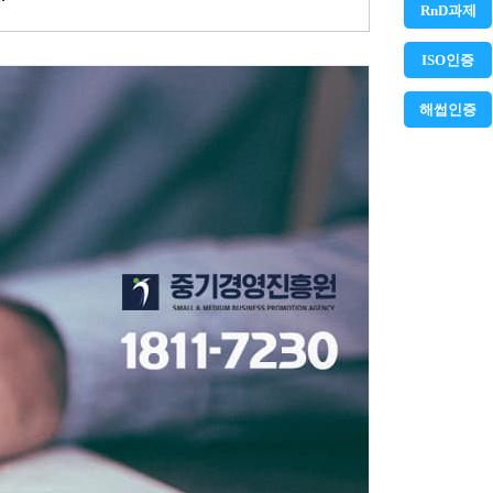
RnD과제
ISO인증
해썹인증