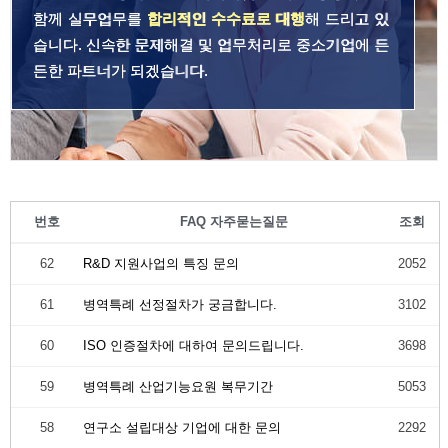
함께 실무업무를
합리적인 수수료로 대행
해 드리고 있
습니다. 신속한 문제해결 및 업무처리로 중소기업에 든
든한 파트너가 되겠습니다.
번호
FAQ 자주묻는질문
조회
62
R&D 지원사업의 특징 문의
2052
61
병역특례 선정절차가 궁금합니다.
3102
60
ISO 인증절차에 대하여 문의드립니다.
3698
59
병역특례 산업기능요원 복무기간
5053
58
연구소 설립대상 기업에 대한 문의
2292