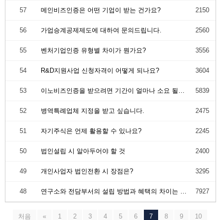
57
메인비즈인증은 어떤 기업이 받는 건가요?
2150
56
가업승계공제제도에 대하여 문의드립니다.
2560
55
벤처기업인증 유형별 차이가 뭔가요?
3556
54
R&D지원사업 신청자격이 어떻게 되나요?
3604
53
이노비즈인증을 받으려면 기간이 얼마나 소요 될까요?
5839
52
병역특례업체 지정을 받고 싶습니다.
2475
51
자기주식은 언제 활용할 수 있나요?
2245
50
법인설립 시 알아두어야 할 것
2400
49
개인사업자 법인전환 시 장점은?
3295
48
연구소와 전담부서의 설립 방법과 혜택의 차이는 무엇인가요?
7927
처음
«
1
2
3
4
5
6
7
8
9
10