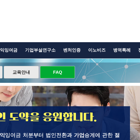
익잉여금
기업부설연구소
벤처인증
이노비즈
병역특례
교육안내
FAQ
 도약을 응원합니다.
이익잉여금 처분부터 법인전환과 가업승계에 관한 절