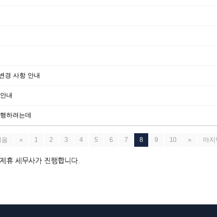
 변경 사항 안내
 안내
진행하려는데
처음
«
1
2
3
4
5
6
7
8
9
10
»
마지
 제휴 세무사가 진행합니다.