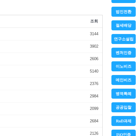
법인전환
조회
절세배당
3144
연구소설립
3902
벤처인증
2606
이노비즈
5140
메인비즈
2376
병역특례
2984
공공입찰
2099
RnD과제
2684
2126
ISO인증