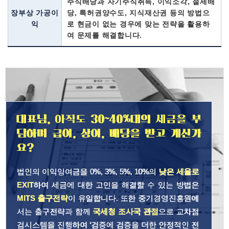
주식배당과 자기주식취득, 이익소각, 절세배
장부상 가공이
당, 특허권양수도, 지식재산권 등의 방법으
익
로 현금이 없는 경우에 맞는 전략을 활용하
여 문제를 해결합니다.
대표님, 아직도 30~40%대의 세금을 부
담하며 급여, 상여, 배당을 받고 계신가
요?
법인의 이익잉여금을 0%, 3%, 5%, 10%의
낮은 세율로
EXIT
하여 세금에 대한 고민을 해결할 수 있는 방법은
MITS 출구전략
이 유일합니다. 또한 중기경영진흥원에
서는 출구전략과 함께
국세청 조사국 관점
으로 교차점
검시스템을 진행하여 ‘검증에 검증을 더한 안정적인 전