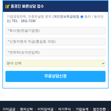
중경진 빠른상담 접수
기업경영전략, 인증컨설팅 문의
(
개인정보취급방침
동의
/
동의안
함
)
TEL : 1811-7230
무료상담신청
|
|
|
|
|
|
가지급금
명의신탁
이익잉여금
자기주식
가업승계
법인전환