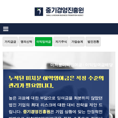
이익잉여금배당 미처분이익잉여금정리
가지급금
명의신탁
이익잉여금
자기주식
가업승계
법인전환
미처분이익잉여금 / 이익잉여금배당
누적된 미처분 이익잉여금은 적정 수준의
관리가 필요합니다.
높은 과표에 대한 부담으로 잉여금을 처분하지 않았던
법인 기업의 최대 리스크에 대한 대비 전략을 제안 드
립니다.
중기경영진흥원
은 기업 상황에 맞는 안정적인