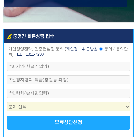
중경진 빠른상담 접수
기업경영전략, 인증컨설팅 문의
(
개인정보취급방침
동의
/
동의안
함
)
TEL : 1811-7230
무료상담신청