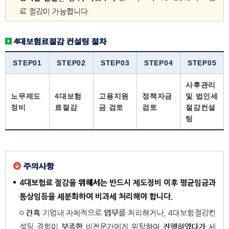
료 절감이 가능합니다.
4대보험료절감 컨설팅 절차
STEP01
STEP02
STEP03
STEP04
STEP05
사후관리
노무제도
4대보험
고용지원
정책자금
및 법인세
정비
료절감
금 검토
검토
절감컨설
팅
주의사항
4대보험료 절감을 위해서는 반드시 제도정비 이후 평균임금과
통상임등을 세분화하여 비과세 처리해야 합니다.
간혹 기업내 자체적으로 업무를 처리하거나, 4대보험절감컨
설팅 경험이 부족한 비전문가에게 위탁하여 진행하였다가 세