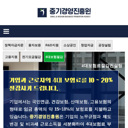
4대보험료절감 컨설팅
정책자금자문
융자보증
R&D지원
소상공인
창업자금
공장설립
고용지원
전기요금절감
4대보험절감
4대보험료절감컨설팅
기업과 근로자의 4대 보험료를 10 ~ 20%
절감시켜 드립니다.
기업에서는 국민연금, 건강보험, 산재보험, 고용보험의
형태로 임금 총액의 약 15~18%의 보험료를 지불하고
있습니다.
중기경영진흥원
은 기업의 노무규정과 제도
변경 및 비과세 근로소득을 세분화하여 4대보험료 부