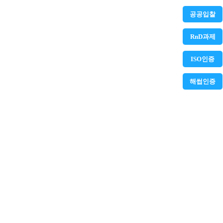
공공입찰
RnD과제
ISO인증
해썹인증