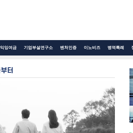
익잉여금
기업부설연구소
벤처인증
이노비즈
병역특례
금부터