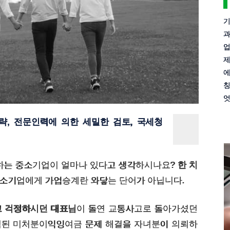
기
과
업
제
에
칭
엇
략, 전문인력에 의한 세밀한 검토, 국세청
하는 중소기업이 얼마나 있다고 생각하시나요?
한 치
소기업에게 가업승계란 와닿는 단어가 아닙니다.
고 걱정하시던 대표님
이 돌연 교통사고로 돌아가셨던
적된 미처분이익잉여금 문제 해결을 자녀분이 의뢰하