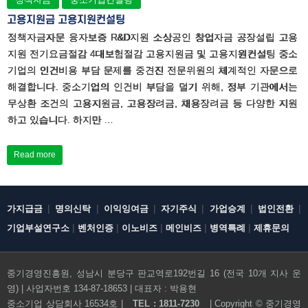
고용지원금 고용지원컨설팅
정책자금자문 융자보증 R&D지원 소상공인 창업자금 공장설립 고용
지원 전기요금절감 4대보험절감 고용지원금 및 고용지원컨설팅 중소
기업의 인건비용 부담 문제를 중견진 전문위원의 체계적인 자문으로
해결합니다. 중소기업의 인건비 부담을 덜기 위해, 정부 기관에서는
무상환 조건의 고용지원금, 고용장려금, 채용장려금 등 다양한 지원
하고 있습니다. 하지만 …
Read more
|
|
|
|
|
|
가지급금
명의신탁
이익잉여금
자기주식
가업승계
법인전환
|
|
|
|
|
기업부설연구소
벤처인증
이노비즈
메인비즈
병역특례
제휴문의
중기경영진흥원, 성남시 분당구 판교역로192번길 16 (전국 10개 지사 운
영) | 사업자번호 134-87-18653 | 대표자 : 박용현
전화문의하기
중소기업 상담회사 16534호 |
TEL : 1811-7230
| Copyright ©
중기경영