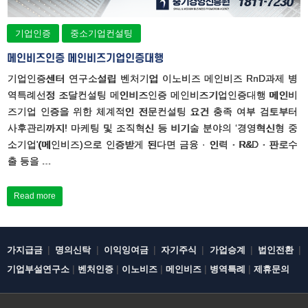
기업인증
중소기업컨설팅
메인비즈인증 메인비즈기업인증대행
기업인증센터 연구소설립 벤처기업 이노비즈 메인비즈 RnD과제 병
역특례선정 조달컨설팅 메인비즈인증 메인비즈기업인증대행 메인비
즈기업 인증을 위한 체계적인 전문컨설팅 요건 충족 여부 검토부터
사후관리까지! 마케팅 및 조직혁신 등 비기술 분야의 ‘경영혁신형 중
소기업'(메인비즈)으로 인증받게 된다면 금융 · 인력 · R&D · 판로수
출 등을 …
Read more
|
|
|
|
|
|
가지급금
명의신탁
이익잉여금
자기주식
가업승계
법인전환
|
|
|
|
|
기업부설연구소
벤처인증
이노비즈
메인비즈
병역특례
제휴문의