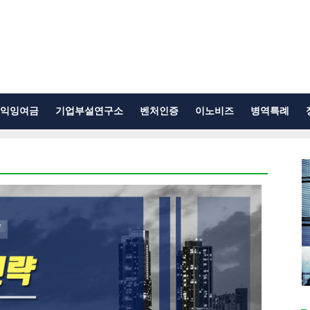
익잉여금
기업부설연구소
벤처인증
이노비즈
병역특례