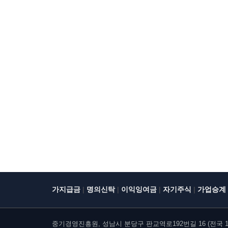
|
|
|
|
가지급금
명의신탁
이익잉여금
자기주식
가업승계
중기경영진흥원, 성남시 분당구 판교역로192번길 16 (전국 10개 