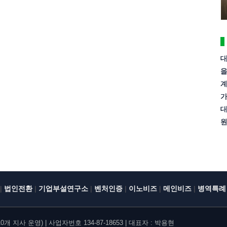
대
을
계
가
대
원
|
|
|
|
|
|
법인전환
기업부설연구소
벤처인증
이노비즈
메인비즈
병역특례
지사 운영) | 사업자번호 134-87-18653 | 대표자 : 박용현