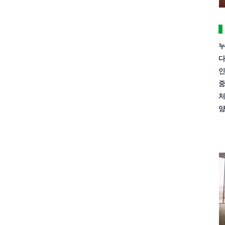
누
다
인
중
처
양