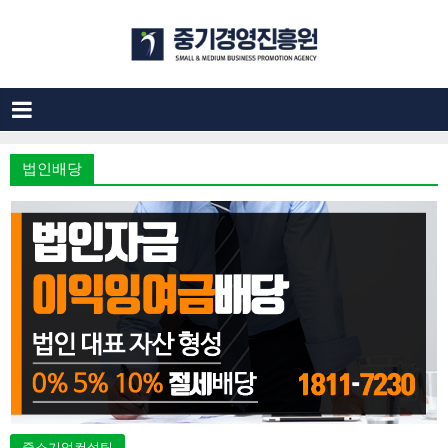
법인배당
중소기업컨설팅