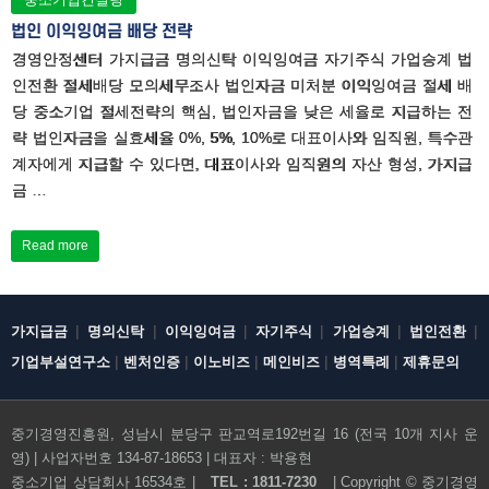
법인 이익잉여금 배당 전략
경영안정센터 가지급금 명의신탁 이익잉여금 자기주식 가업승계 법
인전환 절세배당 모의세무조사 법인자금 미처분 이익잉여금 절세 배
당 중소기업 절세전략의 핵심, 법인자금을 낮은 세율로 지급하는 전
략 법인자금을 실효세율 0%, 5%, 10%로 대표이사와 임직원, 특수관
계자에게 지급할 수 있다면, 대표이사와 임직원의 자산 형성, 가지급
금 …
Read more
|
|
|
|
|
|
가지급금
명의신탁
이익잉여금
자기주식
가업승계
법인전환
|
|
|
|
|
기업부설연구소
벤처인증
이노비즈
메인비즈
병역특례
제휴문의
중기경영진흥원, 성남시 분당구 판교역로192번길 16 (전국 10개 지사 운
영) | 사업자번호 134-87-18653 | 대표자 : 박용현
전화문의하기
중소기업 상담회사 16534호 |
TEL : 1811-7230
| Copyright ©
중기경영