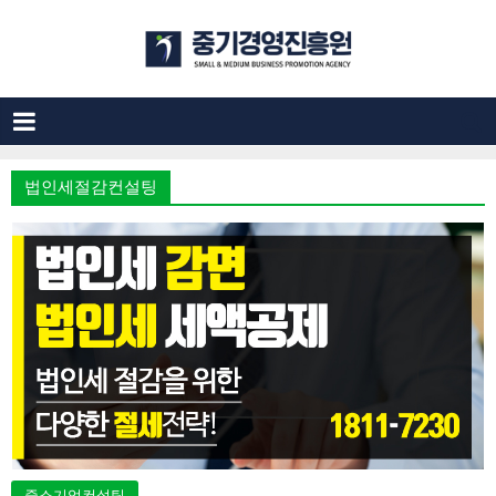
법인세절감컨설팅
중소기업컨설팅