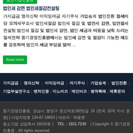
법인세 감면 법인세절감컨설팅
가지급금 명의신탁 이익잉여금 자기주식 가업승계 법인전환 절세배
당 모의세무조사 법인세절감 법인세 절감 및 법인세 감면, 법인절세
컨설팅 법인세 절감 및 법인세 감면, 법인 세금과 비용을 낮춰 드리는
절세전략 중기경영진흥원에서는 법인세 감면 및 절감이 가능한 제도
를 검토하여 법인의 세금 부담을 덜어 …
Read more
|
|
|
|
|
|
가지급금
명의신탁
이익잉여금
자기주식
가업승계
법인전환
|
|
|
|
|
기업부설연구소
벤처인증
이노비즈
메인비즈
병역특례
제휴문의
중기경영진흥원, 성남시 분당구 판교역로192번길 16 (전국 10개 지사 운
영) | 사업자번호 134-87-18653 | 대표자 : 박용현
전화문의하기
중소기업 상담회사 16534호 |
TEL : 1811-7230
| Copyright ©
중기경영
진흥원
. All rights reserved.