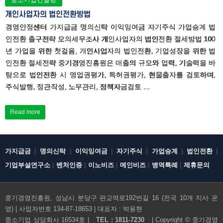
개인사업자의 법인전환방법
경영안정센터 가지급금 명의신탁 이익잉여금 자기주식 가업승계 법
인전환 출구전략 모의세무조사 개인사업자의 법인전환 절세방법 100
년 가업을 위한 첫걸음, 개인사업자의 법인전환, 기업성장을 위한 법
인전환 절세전략 중기경영진흥원은 매출의 규모와 업력, 기술력을 바
탕으로 법인전환 시 영업권평가, 특허권평가, 현물출자를 검토하며,
주식발행, 정관작성, 노무관리, 정책자금검토 …
Read more
|
|
|
|
|
|
가지급금
명의신탁
이익잉여금
자기주식
가업승계
법인전환
|
|
|
|
|
기업부설연구소
벤처인증
이노비즈
메인비즈
병역특례
제휴문의
중기경영진흥원, 성남시 분당구 판교역로192번길 16 (전국 10개 지사 운
영) | 사업자번호 134-87-18653 | 대표자 : 박용현
전화문의하기
중소기업 상담회사 16534호 |
TEL : 1811-7230
| Copyright ©
중기경영