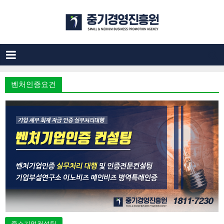
벤처인증요건
중소기업컨설팅