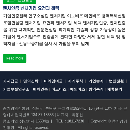
벤처인증 벤처기업 요건과 혜택
기업인증센터 연구소설립 벤처기업 이노비즈 메인비즈 병역특례선정
조달컨설팅 벤처기업 요건과 벤처기업 혜택 벤처기업인증, 벤처인증
을 위한 체계적인 전문컨설팅 획기적인 기술과 성장 가능성이 높은
기업이 벤처기업으로 인증받게 된다면 다양한 세제 감면 혜택 및 정
책자금 · 신용보증기금 심사 시 가점을 부여 받게 …
Read more
|
|
|
|
|
|
가지급금
명의신탁
이익잉여금
자기주식
가업승계
법인전환
|
|
|
|
|
기업부설연구소
벤처인증
이노비즈
메인비즈
병역특례
제휴문의
중기경영진흥원, 성남시 분당구 판교역로192번길 16 (전국 10개 지사 운
영) | 사업자번호 134-87-18653 | 대표자 : 박용현
전화문의하기
중소기업 상담회사 16534호 |
TEL : 1811-7230
| Copyright ©
중기경영
진흥원
. All rights reserved.