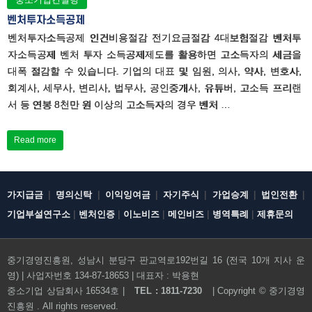
벤처투자소득공제
벤처투자소득공제 인건비용절감 전기요금절감 4대보험절감 벤처투
자소득공제 벤처 투자 소득공제제도를 활용하면 고소득자의 세금을
대폭 절감할 수 있습니다. 기업의 대표 및 임원, 의사, 약사, 변호사,
회계사, 세무사, 변리사, 법무사, 공인중개사, 유튜버, 고소득 프리랜
서 등 연봉 8천만 원 이상의 고소득자의 경우 벤처 …
Read more
|
|
|
|
|
|
가지급금
명의신탁
이익잉여금
자기주식
가업승계
법인전환
|
|
|
|
|
기업부설연구소
벤처인증
이노비즈
메인비즈
병역특례
제휴문의
중기경영진흥원, 성남시 분당구 판교역로192번길 16 (전국 10개 지사 운
영) | 사업자번호 134-87-18653 | 대표자 : 박용현
전화문의하기
중소기업 상담회사 16534호 |
TEL : 1811-7230
| Copyright ©
중기경영
진흥원
. All rights reserved.