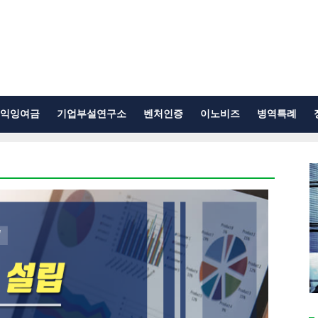
익잉여금
기업부설연구소
벤처인증
이노비즈
병역특례