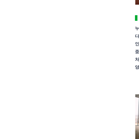
누
다
인
중
처
양