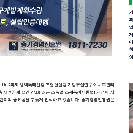
기
과
업
제
에
칭
엇
 RnD과제 병역특례선정 조달컨설팅 기업부설연구소 사후관리
 세액공제 요건 강화! 최근 조특법(조세특례제한법) 개정이 시
후관리의 중요성을 뒤늦게 인식하고 있습니다. 중기경영진흥원은