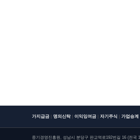
|
|
|
|
가지급금
명의신탁
이익잉여금
자기주식
가업승계
중기경영진흥원, 성남시 분당구 판교역로192번길 16 (전국 10개 