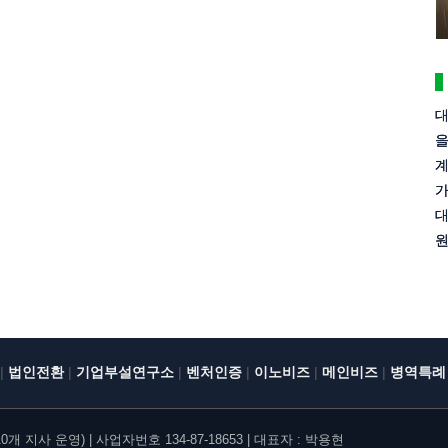
대
을
계
가
대
원
|
|
|
|
|
|
법인전환
기업부설연구소
벤처인증
이노비즈
메인비즈
병역특례
지사 운영) | 사업자번호 134-87-18653 | 대표자 : 박용현