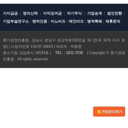
|
|
|
|
|
|
가지급금
명의신탁
이익잉여금
자기주식
가업승계
법인전환
|
|
|
|
|
기업부설연구소
벤처인증
이노비즈
메인비즈
병역특례
제휴문의
중기경영진흥원, 성남시 분당구 판교역로192번길 16 (전국 10개 지사 운
영) | 사업자번호 134-87-18653 | 대표자 : 박용현
중소기업 상담회사 16534호 |
TEL : 1811-7230
| Copyright ©
중기경영
진흥원
. All rights reserved.
전화문의하기