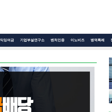
익잉여금
기업부설연구소
벤처인증
이노비즈
병역특례