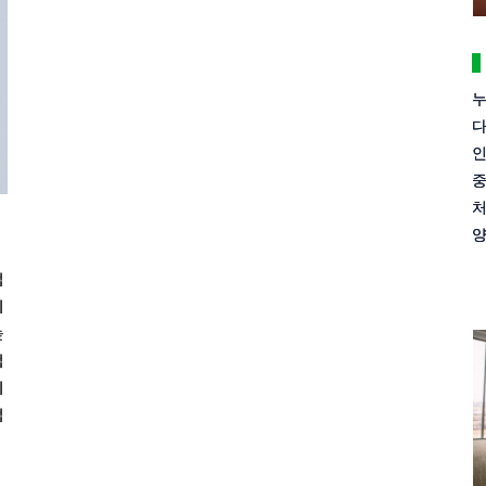
누
다
인
중
처
양
법
미
높
법
니
법