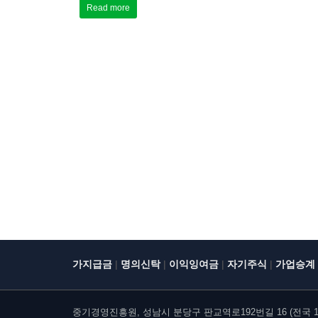
Read more
|
|
|
|
가지급금
명의신탁
이익잉여금
자기주식
가업승계
중기경영진흥원, 성남시 분당구 판교역로192번길 16 (전국 10개 