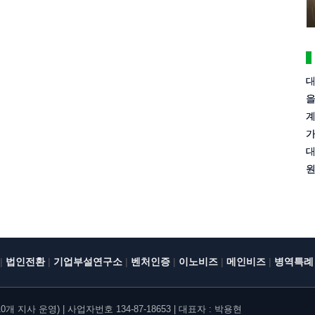
대
을
계
가
대
원
|
|
|
|
|
|
법인전환
기업부설연구소
벤처인증
이노비즈
메인비즈
병역특례
지사 운영) | 사업자번호 134-87-18653 | 대표자 : 박용현