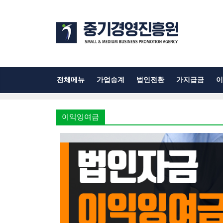
전체메뉴
가업승계
법인전환
가지급금
이
이익잉여금