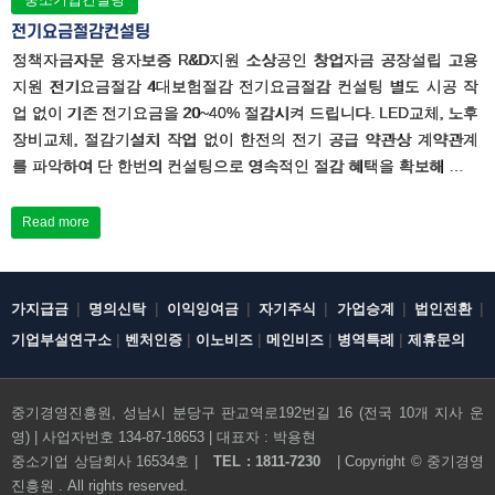
전기요금절감컨설팅
정책자금자문 융자보증 R&D지원 소상공인 창업자금 공장설립 고용
지원 전기요금절감 4대보험절감 전기요금절감 컨설팅 별도 시공 작
업 없이 기존 전기요금을 20~40% 절감시켜 드립니다. LED교체, 노후
장비교체, 절감기설치 작업 없이 한전의 전기 공급 약관상 계약관계
를 파악하여 단 한번의 컨설팅으로 영속적인 절감 혜택을 확보해 …
Read more
|
|
|
|
|
|
가지급금
명의신탁
이익잉여금
자기주식
가업승계
법인전환
|
|
|
|
|
기업부설연구소
벤처인증
이노비즈
메인비즈
병역특례
제휴문의
중기경영진흥원, 성남시 분당구 판교역로192번길 16 (전국 10개 지사 운
영) | 사업자번호 134-87-18653 | 대표자 : 박용현
전화문의하기
중소기업 상담회사 16534호 |
TEL : 1811-7230
| Copyright ©
중기경영
진흥원
. All rights reserved.