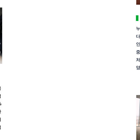
누
다
인
중
처
양
금
험
%
산
의
업