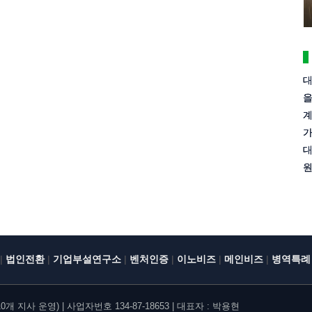
대
을
계
가
대
원
|
|
|
|
|
|
법인전환
기업부설연구소
벤처인증
이노비즈
메인비즈
병역특례
지사 운영) | 사업자번호 134-87-18653 | 대표자 : 박용현