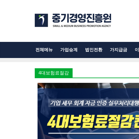
전체메뉴
가업승계
법인전환
가지급금
이
4대보험료절감