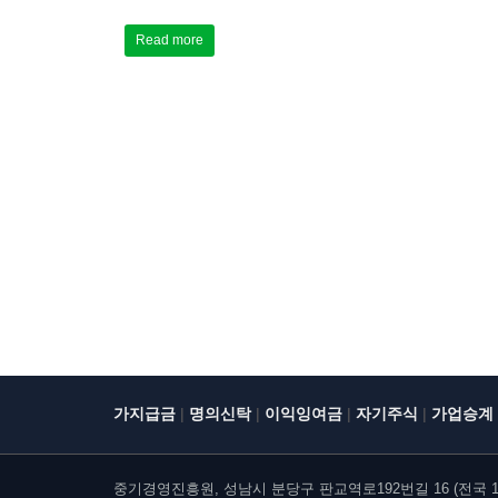
Read more
|
|
|
|
가지급금
명의신탁
이익잉여금
자기주식
가업승계
중기경영진흥원, 성남시 분당구 판교역로192번길 16 (전국 10개 