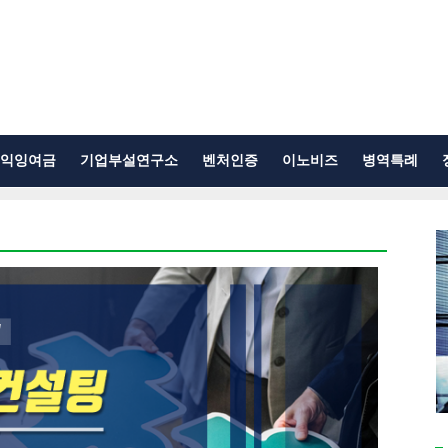
익잉여금
기업부설연구소
벤처인증
이노비즈
병역특례