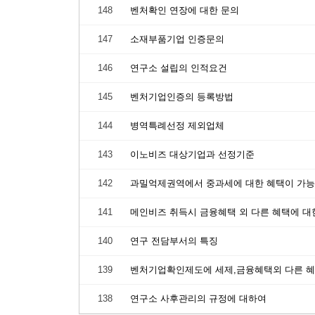
148
벤처확인 연장에 대한 문의
147
소재부품기업 인증문의
146
연구소 설립의 인적요건
145
벤처기업인증의 등록방법
144
병역특례선정 제외업체
143
이노비즈 대상기업과 선정기준
142
과밀억제권역에서 중과세에 대한 혜택이 가능
141
메인비즈 취득시 금융혜택 외 다른 혜택에 대
140
연구 전담부서의 특징
139
벤처기업확인제도에 세제,금융혜택외 다른 혜
138
연구소 사후관리의 규정에 대하여