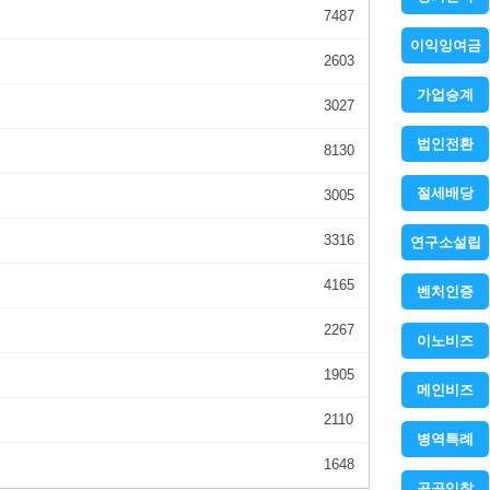
7487
이익잉여금
2603
가업승계
3027
법인전환
8130
절세배당
3005
3316
연구소설립
4165
벤처인증
2267
이노비즈
1905
메인비즈
2110
병역특례
1648
공공입찰