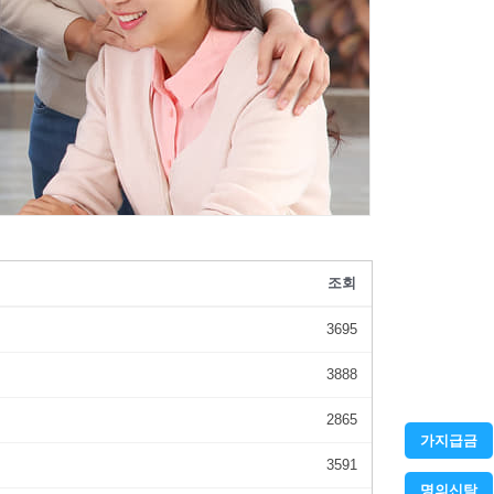
조회
3695
3888
2865
가지급금
3591
명의신탁