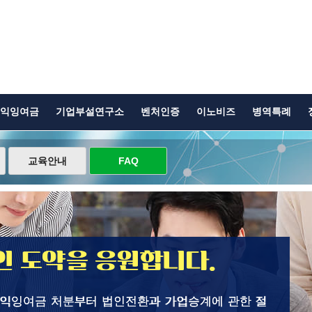
익잉여금
기업부설연구소
벤처인증
이노비즈
병역특례
교육안내
FAQ
 도약을 응원합니다.
이익잉여금 처분부터 법인전환과 가업승계에 관한 절