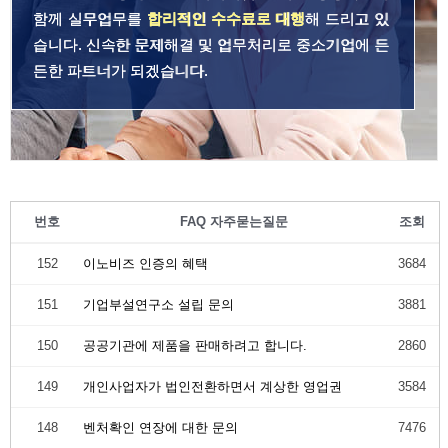
함께 실무업무를
합리적인 수수료로 대행
해 드리고 있
습니다. 신속한 문제해결 및 업무처리로 중소기업에 든
든한 파트너가 되겠습니다.
번호
FAQ 자주묻는질문
조회
152
이노비즈 인증의 혜택
3684
151
기업부설연구소 설립 문의
3881
150
공공기관에 제품을 판매하려고 합니다.
2860
149
개인사업자가 법인전환하면서 계상한 영업권
3584
148
벤처확인 연장에 대한 문의
7476