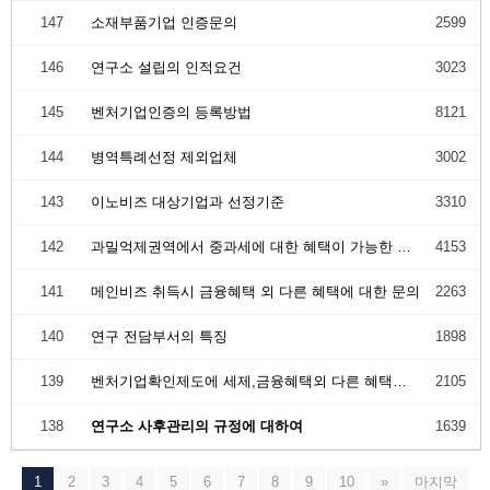
147
소재부품기업 인증문의
2599
146
연구소 설립의 인적요건
3023
145
벤처기업인증의 등록방법
8121
144
병역특례선정 제외업체
3002
143
이노비즈 대상기업과 선정기준
3310
142
과밀억제권역에서 중과세에 대한 혜택이 가능한 인증
4153
141
메인비즈 취득시 금융혜택 외 다른 혜택에 대한 문의
2263
140
연구 전담부서의 특징
1898
139
벤처기업확인제도에 세제,금융혜택외 다른 혜택이 있나요?
2105
138
연구소 사후관리의 규정에 대하여
1639
1
2
3
4
5
6
7
8
9
10
»
마지막