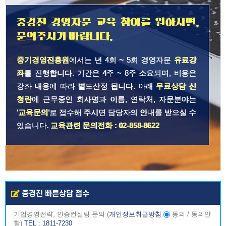
중경진 경영자문 교육 참여를 원하시면,
문의주시기 바랍니다.
중기경영진흥원
에서는 년 4회 ~ 5회 경영자문
유료강
좌
를 진행합니다. 기간은 4주 ~ 8주 소요되며, 비용은
강좌 내용에 따라 별도산정 됩니다. 아래
무료상담 신
청란
에 근무중인 회사명과 이름, 연락처, 자문분야는
‘
교육문의
‘로 접수해 주시면 담당자의 안내를 받으실 수
있습니다.
교육관련 문의전화 : 02-858-8622
중경진 빠른상담 접수
기업경영전략, 인증컨설팅 문의
(
개인정보취급방침
동의
/
동의안
함
)
TEL : 1811-7230