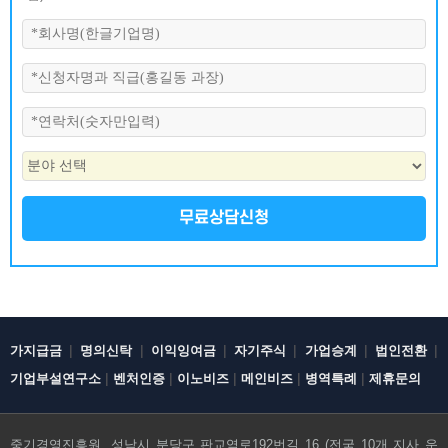
무료상담신청
|
|
|
|
|
|
가지급금
명의신탁
이익잉여금
자기주식
가업승계
법인전환
|
|
|
|
|
기업부설연구소
벤처인증
이노비즈
메인비즈
병역특례
제휴문의
중기경영진흥원, 성남시 분당구 판교역로192번길 16 (전국 10개 지사 운