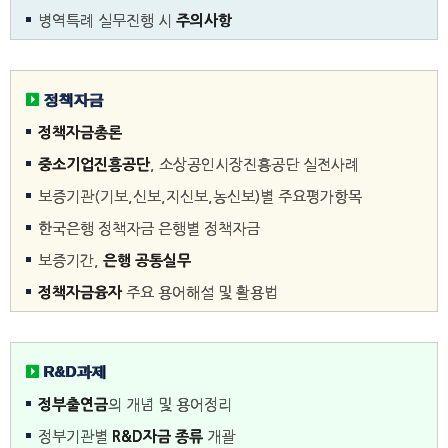
병역특례 실무진행 시
주의사항
정책자금
정책자금총론
중소기업진흥공단
, 소상공인시장진흥공단 실전사례
보증기관(기보,신보,지신보,농신보)별 주요평가항목
한국은행 정책자금 은행별 정책자금
보증기간,
은행 공통실무
정책자금융자
주요 용어해설 및 활용법
R&D과제
정부출연금
의 개념 및 용어정리
정부기관별
R&D자금 종류
개괄