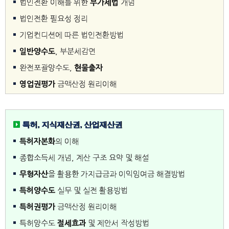
법인전환 이해를 위한
부가세법
개념
법인전환 필요성 정리
기업컨디션에 따른 법인전환방법
일반양수도
, 부분세감면
완전포괄양수도,
현물출자
영업권평가
금액산정 원리이해
특허, 지식재산권, 산업재산권
특허자본화
의 이해
종합소득세 개념, 계산 구조 요약 및 해설
무형자산
을 활용한 가지급금과 이익잉여금 해결방법
특허양수도
실무 및 실전 활용방법
특허권평가
금액산정 원리이해
특허양수도
절세효과
및 제안서 작성방법