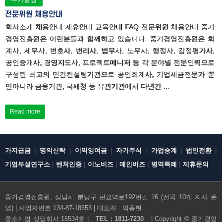
전문위원 채용안내
회사소개 채용안내 제휴안내 교육안내 FAQ 전문위원 채용안내 중기
경영진흥원은 이런분들과 함께하고 있습니다. 중기경영진흥원은 회
계사, 세무사, 변호사, 변리사, 법무사, 노무사, 행정사, 감정평가사,
공인중개사, 경영지도사, 프로젝트메니저 등 각 분야별 전문인력으로
구성된 최고의 민간컨설팅기관으로 공인회계사, 기업세금전문가 뿐
만아니라 금융기관, 국세청 등 유관기관에서 다년간 …
Read more
|
|
|
|
|
|
가지급금
명의신탁
이익잉여금
자기주식
가업승계
법인전환
|
|
|
|
|
기업부설연구소
벤처인증
이노비즈
메인비즈
병역특례
제휴문의
중기경영진흥원, 성남시 분당구 판교역로192번길 16 (전국 10개 지사 운
영) | 사업자번호 134-87-18653 | 대표자 : 박용현
전화문의하기
중소기업 상담회사 16534호 |
TEL : 1811-7230
| Copyright ©
중기경영