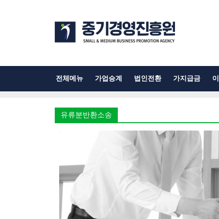
전체메뉴
가업승계
법인전환
가지급금
이
유류분반환소송