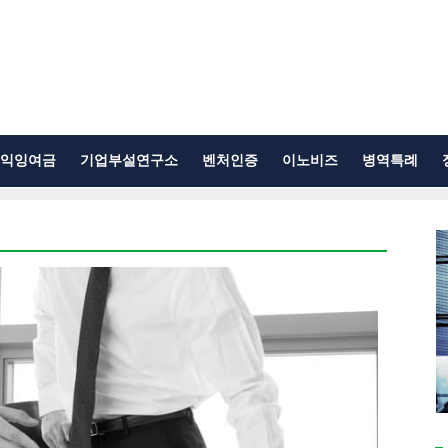
익잉여금
기업부설연구소
벤처인증
이노비즈
병역특례