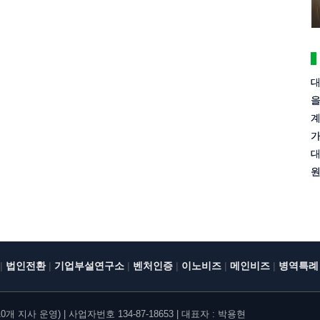
대
을
계
가
대
원
|
|
|
|
|
|
법인전환
기업부설연구소
벤처인증
이노비즈
메인비즈
병역특례
지사 운영) | 사업자번호 134-87-18653 | 대표자 : 박용현