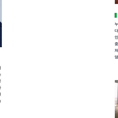
누
다
인
중
처
양
법
승
공
가
원
습