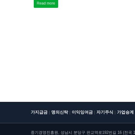
Read more
|
|
|
|
가지급금
명의신탁
이익잉여금
자기주식
가업승계
중기경영진흥원, 성남시 분당구 판교역로192번길 16 (전국 10개 