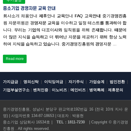
중소기업 경영자문 교육 안내
회사소개 채용안내 제휴안내 교육안내 FAQ 교육안내 중기경영진흥
원 자문위원은 경영자문 교육을 이수하고 일정 테스트를 통과해야 합
니다. 우리는 기업의 대표이사와 임직원을 위해 존재합니다. 때문에
더 많은 지식을 습득하고 더 뛰어난 자문을 제공하기 위해 항상 노력
하며 지식을 습득하고 있습니다. 중기경영진흥원의 경영자문 …
Read more
|
|
|
|
|
|
가지급금
명의신탁
이익잉여금
자기주식
가업승계
법인전환
|
|
|
|
|
기업부설연구소
벤처인증
이노비즈
메인비즈
병역특례
제휴문의
중기경영진흥원, 성남시 분당구 판교역로192번길 16 (전국 10개 지사 운
영) | 사업자번호 134-87-18653 | 대표자 : 박용현
전화문의하기
중소기업 상담회사 16534호 |
TEL : 1811-7230
| Copyright ©
중기경영
진흥원
. All rights reserved.