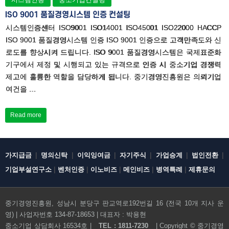
ISO 9001 품질경영시스템 인증 컨설팅
시스템인증센터 ISO9001 ISO14001 ISO45001 ISO22000 HACCP
ISO 9001 품질경영시스템 인증 ISO 9001 인증으로 고객만족도와 신
로도를 향상시켜 드립니다. ISO 9001 품질경영시스템은 국제표준화
기구에서 제정 및 시행되고 있는 규격으로 인증 시 중소기업 경쟁력
제고에 훌륭한 역할을 담당하게 됩니다. 중기경영진흥원은 의뢰기업
여건을 …
Read more
|
|
|
|
|
|
가지급금
명의신탁
이익잉여금
자기주식
가업승계
법인전환
|
|
|
|
|
기업부설연구소
벤처인증
이노비즈
메인비즈
병역특례
제휴문의
중기경영진흥원, 성남시 분당구 판교역로192번길 16 (전국 10개 지사 운
영) | 사업자번호 134-87-18653 | 대표자 : 박용현
전화문의하기
중소기업 상담회사 16534호 |
TEL : 1811-7230
| Copyright ©
중기경영