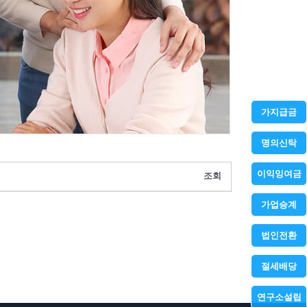
가지급금
명의신탁
이익잉여금
조회
가업승계
법인전환
절세배당
연구소설립