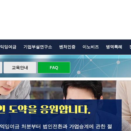
익잉여금
기업부설연구소
벤처인증
이노비즈
병역특례
교육안내
FAQ
 도약을 응원합니다.
이익잉여금 처분부터 법인전환과 가업승계에 관한 절