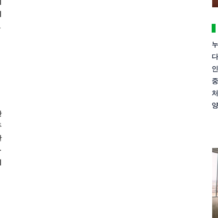
기
뢰
…
누
다
인
중
처
양
안
두
한
·
기