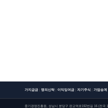
|
|
|
|
가지급금
명의신탁
이익잉여금
자기주식
가업승계
중기경영진흥원, 성남시 분당구 판교역로192번길 16 (전국 10개 