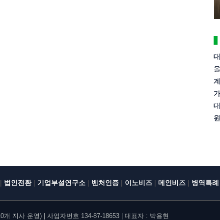
대
을
계
가
대
원
|
|
|
|
|
|
법인전환
기업부설연구소
벤처인증
이노비즈
메인비즈
병역특례
지사 운영) | 사업자번호 134-87-18653 | 대표자 : 박용현