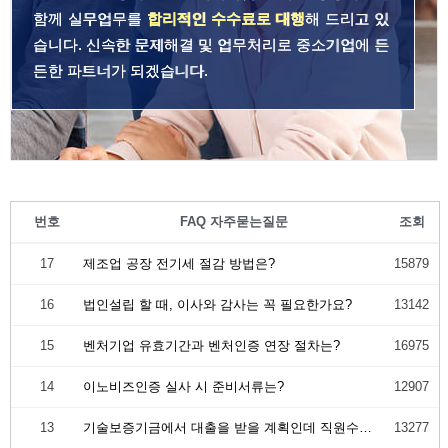
함께 실무업무를
합리적인 수수료로 대행
해 드리고 있
습니다. 신속한 문제해결 및 업무처리로 중소기업에 든
든한 파트너가 되겠습니다.
번호
FAQ 자주묻는질문
조회
17
제조업 공장 전기세 절감 방법은?
15879
16
법인설립 할 때, 이사와 감사는 꼭 필요한가요?
13142
15
벤처기업 유효기간과 벤처인증 연장 절차는?
16975
14
이노비즈인증 실사 시 준비서류는?
12907
13
기술보증기금에서 대출을 받을 계획인데 직원수에 제한이 있나요?
13277