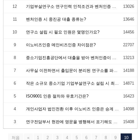
12
기업부설연구소 연구인력 인적조건과 벤처인증 시 도움이 되나요?
13026
11
벤처인증 시 중진공 대출 종류는?
13646
10
연구소 설립 시 필요 인원은 몇명인가요?
14456
9
이노비즈인증 메인비즈인증 차이점은?
22707
8
중소기업진흥공단에서 대출을 받아 벤처인증이 가능한가?
13213
7
사무실 이전하면서 출입문이 분리된 연구소를 파티션으로 대체 가능할까?
14188
6
작은 소규모 중소기업 기업부설연구소 설립 시 최소 인원은?
14871
5
ISO9001 인증 절차와 유효기간은?
16423
4
개인사업자 법인전환 이후 이노비즈 인증은 승계 되나요?
14098
3
연구전담부서 현판에 영문을 병행해서 표기해도 되나요?
15408
처음
«
1
2
3
4
5
6
7
8
9
10